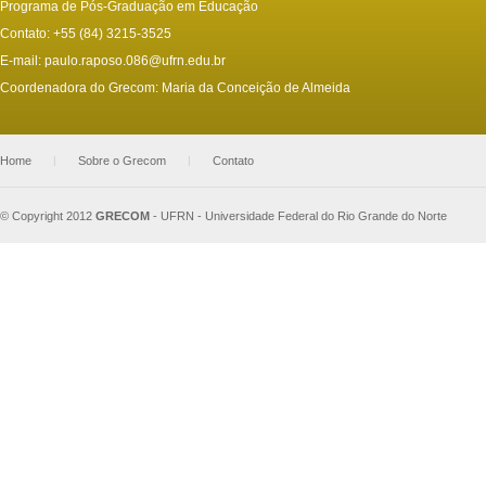
Programa de Pós-Graduação em Educação
Contato: +55 (84) 3215-3525
E-mail:
paulo.raposo.086@ufrn.edu.br
Coordenadora do Grecom: Maria da Conceição de Almeida
Home
|
Sobre o Grecom
|
Contato
© Copyright 2012
GRECOM
-
UFRN - Universidade Federal do Rio Grande do Norte