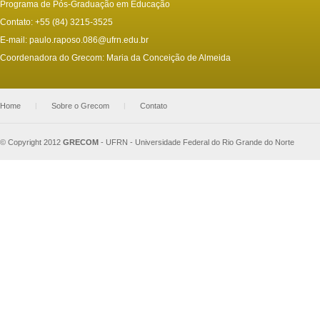
Programa de Pós-Graduação em Educação
Contato: +55 (84) 3215-3525
E-mail:
paulo.raposo.086@ufrn.edu.br
Coordenadora do Grecom: Maria da Conceição de Almeida
Home
|
Sobre o Grecom
|
Contato
© Copyright 2012
GRECOM
-
UFRN - Universidade Federal do Rio Grande do Norte