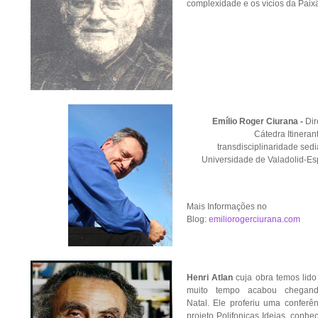
complexidade e os vícios da Paix
Emílio Roger Ciurana -
Dir
Cátedra Itineran
transdisciplinaridade sed
Universidade de Valadolid-E
Mais Informações no
Blog:
emiliorogerciurana.com
Henri Atlan
cuja obra temos lid
muito tempo acabou chegan
Natal. Ele proferiu uma conferê
projeto Polifonicas Ideias, conh