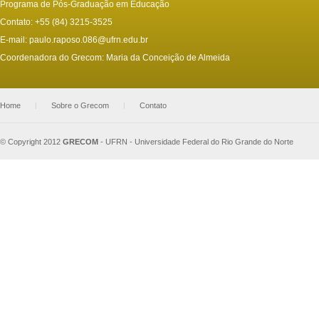
Programa de Pós-Graduação em Educação
Contato: +55 (84) 3215-3525
E-mail:
paulo.raposo.086@ufrn.edu.br
Coordenadora do Grecom: Maria da Conceição de Almeida
Home
|
Sobre o Grecom
|
Contato
© Copyright 2012
GRECOM
-
UFRN - Universidade Federal do Rio Grande do Norte