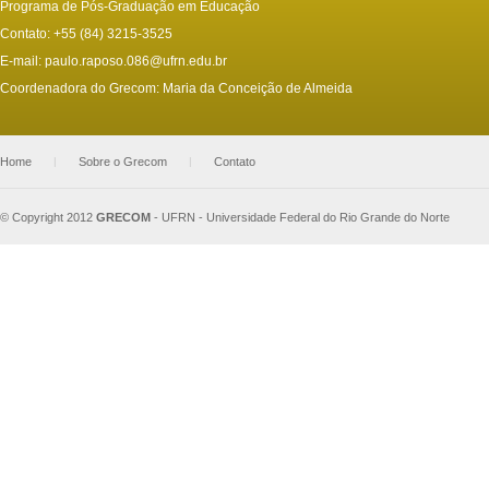
Programa de Pós-Graduação em Educação
Contato: +55 (84) 3215-3525
E-mail:
paulo.raposo.086@ufrn.edu.br
Coordenadora do Grecom: Maria da Conceição de Almeida
Home
|
Sobre o Grecom
|
Contato
© Copyright 2012
GRECOM
-
UFRN - Universidade Federal do Rio Grande do Norte