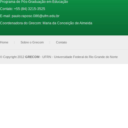
Programa de Pós-Graduação em Educação
Contato: +55 (84) 3215-3525
E-mail:
paulo.raposo.086@ufrn.edu.br
Coordenadora do Grecom: Maria da Conceição de Almeida
Home
|
Sobre o Grecom
|
Contato
© Copyright 2012
GRECOM
-
UFRN - Universidade Federal do Rio Grande do Norte