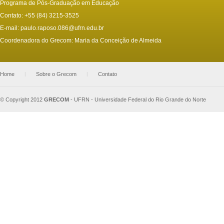
Programa de Pós-Graduação em Educação
Contato: +55 (84) 3215-3525
E-mail:
paulo.raposo.086@ufrn.edu.br
Coordenadora do Grecom: Maria da Conceição de Almeida
Home
|
Sobre o Grecom
|
Contato
© Copyright 2012
GRECOM
-
UFRN - Universidade Federal do Rio Grande do Norte