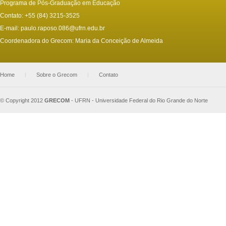
Programa de Pós-Graduação em Educação
Contato: +55 (84) 3215-3525
E-mail:
paulo.raposo.086@ufrn.edu.br
Coordenadora do Grecom: Maria da Conceição de Almeida
Home
|
Sobre o Grecom
|
Contato
© Copyright 2012
GRECOM
-
UFRN - Universidade Federal do Rio Grande do Norte