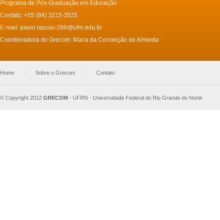
Programa de Pós-Graduação em Educação
Contato: +55 (84) 3215-3525
E-mail:
paulo.raposo.086@ufrn.edu.br
Coordenadora do Grecom: Maria da Conceição de Almeida
Home
|
Sobre o Grecom
|
Contato
© Copyright 2012
GRECOM
-
UFRN - Universidade Federal do Rio Grande do Norte